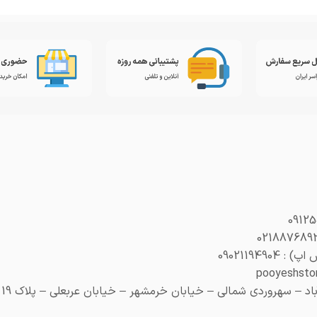
0902119490
– سهروردی شمالی – خیابان خرمشهر – خیابان عربعلی – پلاک 19 (هنری پلاک 29)