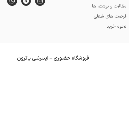
مقالات و نوشته ها
فرصت های شغلی
نحوه خرید
فروشگاه حضوری – اینترنتی پاترون
از قدمت آن می گذرد (تاسیس 1352).
محصولاتی که در فروشگاه پاترون موجود است هم
تلاش ما همواره کسب رضایت مشتری و ارائه کال
دسته بندی های موجود در فروشگاه عبارتند از :
ق
سرگرمی
و …