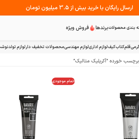
ارسال رایگان با خرید بیش از 3.5 میلیون تومان
برندها
فروش ویژه
ه بندی محصولات
رمی
قلم
کتاب
کیف
لوازم اداری
لوازم مهندسی
محصولات تخفیف دار
لوازم تولد
نوشت 
رچسب خورده “آکریلیک متالیک”
اتمام موجودی