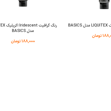
BAS
رنگ گرافیت nt
مدل BASICS
188,
تومان
188,000
تومان