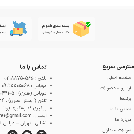
ترسی سریع
تماس با ما
صفحه اصلی
تلفن : 02188750565
موبایل : 09125505068
آرشیو محصولات
موبایل (هنری) : 09125049105
برندها
تلفن ( بخش هنری) : 02188768936
پیگیری کد رهگیری (واتس اپ) : 4
تماس با ما
ایمیل : pooyeshstore1@gmail.com
درباره ما
نشانی : تهران – عباس آباد 
سوالات متداول