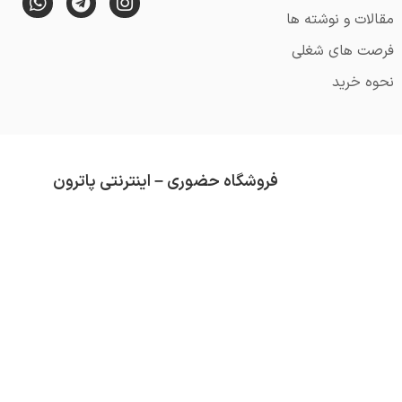
مقالات و نوشته ها
فرصت های شغلی
نحوه خرید
فروشگاه حضوری – اینترنتی پاترون
از قدمت آن می گذرد (تاسیس 1352).
محصولاتی که در فروشگاه پاترون موجود است هم
تلاش ما همواره کسب رضایت مشتری و ارائه کال
دسته بندی های موجود در فروشگاه عبارتند از :
ق
سرگرمی
و …