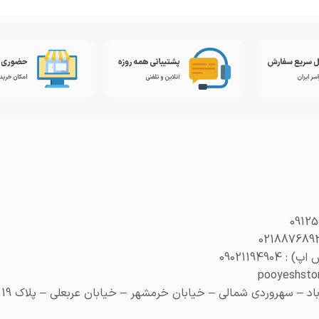
0902119490
– سهروردی شمالی – خیابان خرمشهر – خیابان عربعلی – پلاک 19 (هنری پلاک 29)