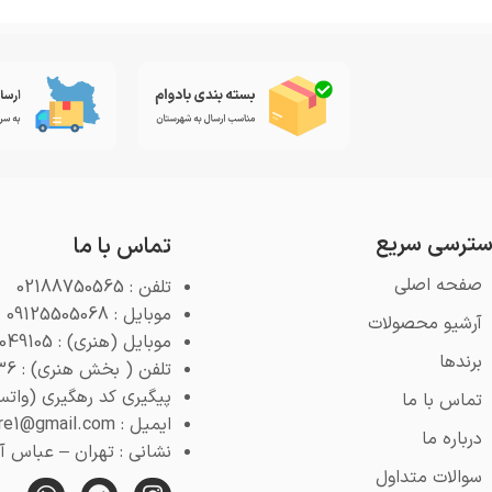
ترسی سریع
تماس با ما
صفحه اصلی
تلفن : 02188750565
موبایل : 09125505068
آرشیو محصولات
موبایل (هنری) : 09125049105
برندها
تلفن ( بخش هنری) : 02188768936
پیگیری کد رهگیری (واتس اپ) : 4
تماس با ما
ایمیل : pooyeshstore1@gmail.com
درباره ما
نشانی : تهران – عباس آباد 
سوالات متداول