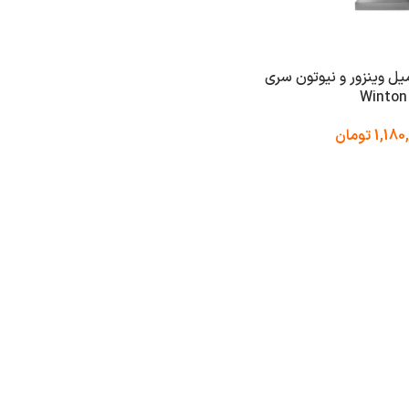
 روغن 200 میل وینزور و نیوتون سری
Winton
1,180
تومان