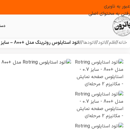
عبور به ناوبری
رفتن به محتوای اصلی
دست
خانه
/
قلم
/
اتود
/
اتود‌ها
/
اتود استایلوس روترینگ مدل +800 – سایز 0.7 – مکانیزم 2 مرحله‌ای – دارای جعبه