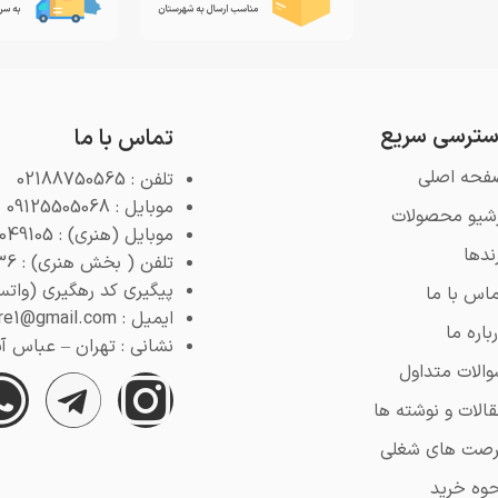
ترسی سریع
تماس با ما
فحه اصلی
تلفن : 02188750565
موبایل : 09125505068
رشیو محصولات
موبایل (هنری) : 09125049105
ندها
تلفن ( بخش هنری) : 02188768936
پیگیری کد رهگیری (واتس اپ) : 4
اس با ما
ایمیل : pooyeshstore1@gmail.com
باره ما
نشانی : تهران – عباس آباد –
الات متداول
الات و نوشته ها
رصت های شغلی
وه خرید