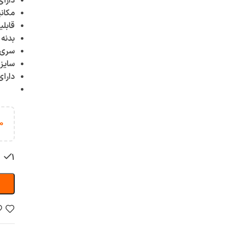
دارا
مکانیزم
قابلی
بدنه 
سری 
سایز .7
دارا
0
1 عدد در انبار