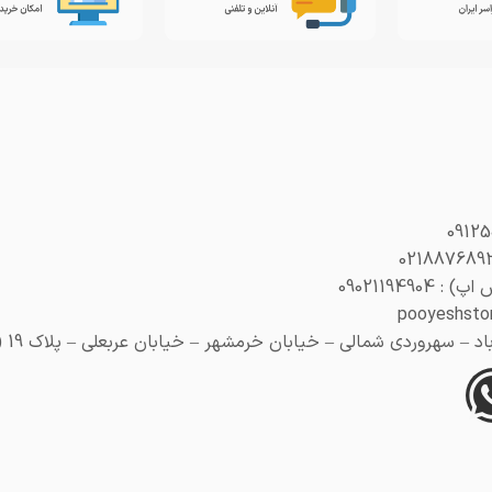
0902119490
 سهروردی شمالی – خیابان خرمشهر – خیابان عربعلی – پلاک 19 (هنری پلاک 29)