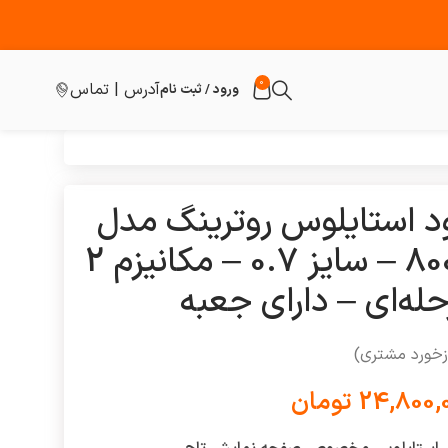
0
آدرس | تماس
ورود / ثبت نام
ود استایلوس روترینگ مدل
+800 – سایز 0.7 – مکانیزم 2
له‌ای – دارای جعبه
زخورد مشتری)
24,800,
تومان