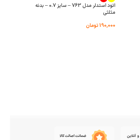
اتود استدلر مدل 763 – سایز 0.7 – بدنه
مثلثی
190,000
تومان
– عملکرد
700,000