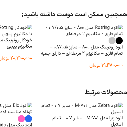
همچنین ممکن است دوست داشته باشید;
مکانیزم پیچی
اتود روترینگ مدل 800 – سایز 0.7/0.5 –
تمام فلزی – مکانیزم 2 مرحله‌ای – دارای جعبه
20,300,000
تومان
19,480,000
تومان
محصولات مرتبط
اتود زبرا مدل M-701 – سایز 0.7 – تمام
استیل