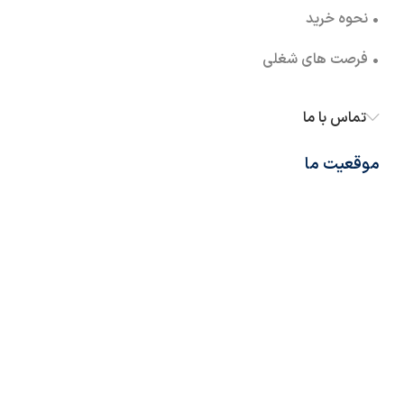
• نحوه خرید
• فرصت های شغلی
تماس با ما
موقعیت ما