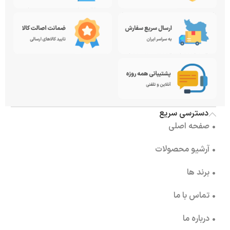
دسترسی سریع
• صفحه اصلی
• آرشیو محصولات
• برند ها
• تماس با ما
• درباره ما