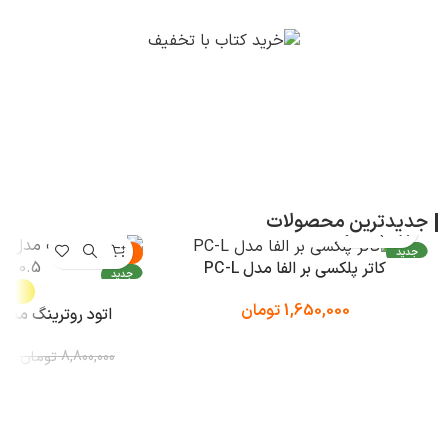
جدیدترین محصولات
جدید
-50%
کاتر پلکسی بر الفا مدل PC-L
جدید
1,650,000
تومان
اتود روترینگ مدل 600 ewton
000
8,800,000
تومان