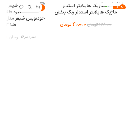
-5%
-69%
ماژیک هایلایتر استدلر رنگ بنفش
40,000
تومان
طلا 23 عیار
128,000
تومان
,000
16,000,000
تومان