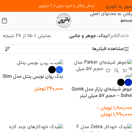
عبور به ناوبری
ارسال رایگان با خرید بیش از 2 میلیون
رفتن به محتوای اصلی
ستجو
خانه
/
قلم
/
یدک، جوهر و جانبی
نمایش 1–15 از 28 نتیجه
مشاهده فیلترها
یدک روان نویس پنتل مدل Slim
240,000
تومان
جوهر شیشه‌ای پارکر مدل Quink
Solvx – حجم 57 میلی لیتر
1,800,000
تومان
–
1,990,000
تومان