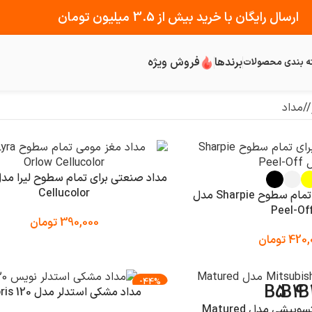
ارسال رایگان با خرید بیش از 3.5 میلیون تومان
برندها
فروش ویژه
ه بندی محصولات
/
مداد
Cellucolor
مداد صنعتی برای تمام سطوح Sharpie مدل
Peel-Of
390,000
تومان
420,
تومان
-44%
B5
B4
B
مداد مشکی استدلر مدل Noris 120
یشی مدل Matured