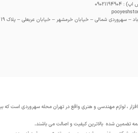
0902119490
– سهروردی شمالی – خیابان خرمشهر – خیابان عربعلی – پلاک 19 (هنری پلاک 29)
ه تضمین شده بالاترین کیفیت و اصالت می باشند.
اهای شرکتی و تضمین شده و همچنین تنوع محصول زیاد بوده.