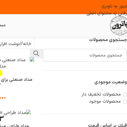
عبور به ناوبری
رفتن به محتوای اصلی
دست
جستجوی محصولات
خانه
/
نوشت افزار
وضعیت موجودی
f
محصولات تخفیف دار
000
محصولات موجود
3
فیلتر بر اساس قیمت
مداد طراحی میتسوب