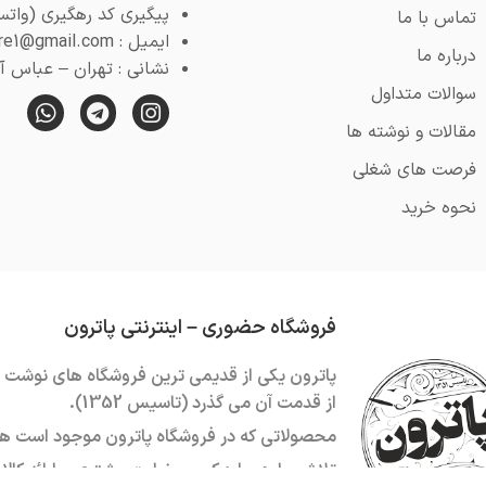
پیگیری کد رهگیری (واتس اپ) : 4
تماس با ما
ایمیل : pooyeshstore1@gmail.com
درباره ما
نشانی : تهران – عباس آباد 
سوالات متداول
مقالات و نوشته ها
فرصت های شغلی
نحوه خرید
فروشگاه حضوری – اینترنتی پاترون
از قدمت آن می گذرد (تاسیس 1352).
محصولاتی که در فروشگاه پاترون موجود است هم
تلاش ما همواره کسب رضایت مشتری و ارائه کال