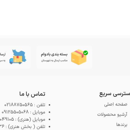
ترسی سریع
تماس با ما
صفحه اصلی
تلفن : 02188750565
موبایل : 09125505068
آرشیو محصولات
موبایل (هنری) : 09125049105
برندها
تلفن ( بخش هنری) : 02188768936