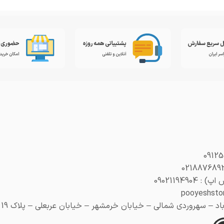
0902119490
– سهروردی شمالی – خیابان خرمشهر – خیابان عربعلی – پلاک 19 (هنری پلاک 29)