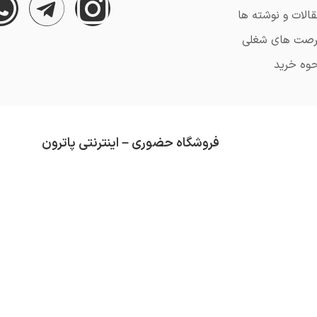
الات و نوشته ها
رصت های شغلی
وه خرید
فروشگاه حضوری – اینترنتی پاترون
از قدمت آن می گذرد (تاسیس 1352).
محصولاتی که در فروشگاه پاترون موجود است هم
تلاش ما همواره کسب رضایت مشتری و ارائه کال
دسته بندی های موجود در فروشگاه عبارتند از :
ق
سرگرمی
و …