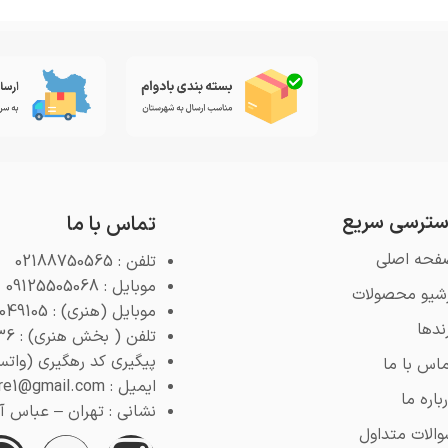
ترسی سریع
تماس با ما
فحه اصلی
تلفن : 02188750565
موبایل : 09125505068
رشیو محصولات
موبایل (هنری) : 09125049105
ندها
تلفن ( بخش هنری) : 02188768936
پیگیری کد رهگیری (واتس اپ) : 4
اس با ما
ایمیل : pooyeshstore1@gmail.com
باره ما
نشانی : تهران – عباس آباد 
الات متداول