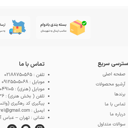
ترسی سریع
تماس با ما
صفحه اصلی
تلفن : 02188750565
موبایل : 09125505068
آرشیو محصولات
موبایل (هنری) : 09125049105
برندها
تلفن ( بخش هنری) : 02188768936
پیگیری کد رهگیری (واتس اپ) : 4
تماس با ما
ایمیل : pooyeshstore1@gmail.com
درباره ما
نشانی : تهران – عباس آباد 
سوالات متداول