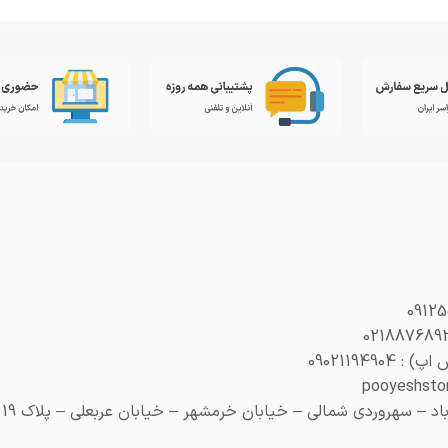
0902119490
– سهروردی شمالی – خیابان خرمشهر – خیابان عربعلی – پلاک 19 (هنری پلاک 29)