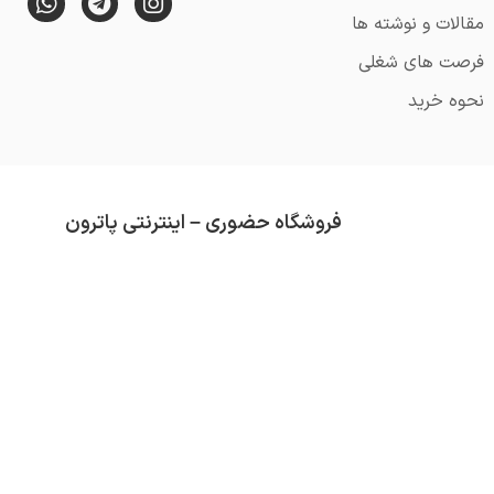
مقالات و نوشته ها
فرصت های شغلی
نحوه خرید
فروشگاه حضوری – اینترنتی پاترون
از قدمت آن می گذرد (تاسیس 1352).
محصولاتی که در فروشگاه پاترون موجود است هم
تلاش ما همواره کسب رضایت مشتری و ارائه کال
دسته بندی های موجود در فروشگاه عبارتند از :
ق
سرگرمی
و …