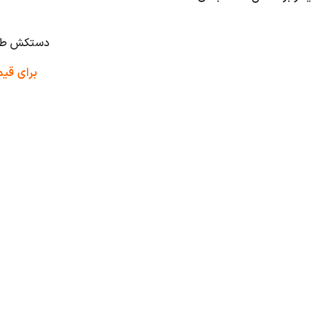
دستکش طراحی shti
برای قی