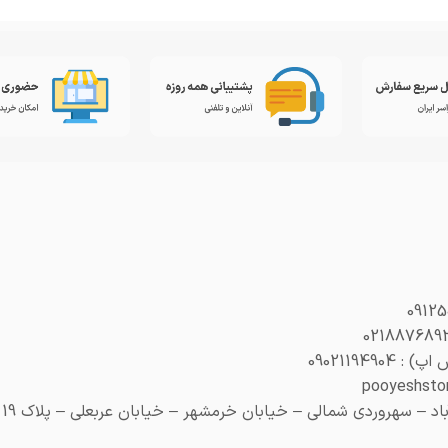
0902119490
– سهروردی شمالی – خیابان خرمشهر – خیابان عربعلی – پلاک 19 (هنری پلاک 29)