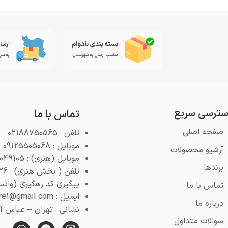
ترسی سریع
تماس با ما
صفحه اصلی
تلفن : 02188750565
موبایل : 09125505068
آرشیو محصولات
موبایل (هنری) : 09125049105
برندها
تلفن ( بخش هنری) : 02188768936
پیگیری کد رهگیری (واتس اپ) : 4
تماس با ما
ایمیل : pooyeshstore1@gmail.com
درباره ما
نشانی : تهران – عباس آباد 
سوالات متداول