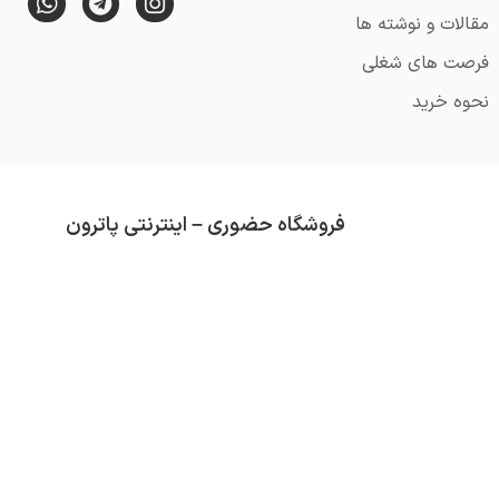
مقالات و نوشته ها
فرصت های شغلی
نحوه خرید
فروشگاه حضوری – اینترنتی پاترون
از قدمت آن می گذرد (تاسیس 1352).
محصولاتی که در فروشگاه پاترون موجود است هم
تلاش ما همواره کسب رضایت مشتری و ارائه کال
دسته بندی های موجود در فروشگاه عبارتند از :
ق
سرگرمی
و …