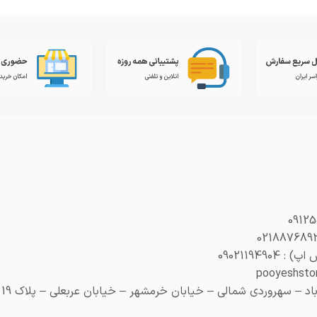
0902119490
– سهروردی شمالی – خیابان خرمشهر – خیابان عربعلی – پلاک 19 (هنری پلاک 29)