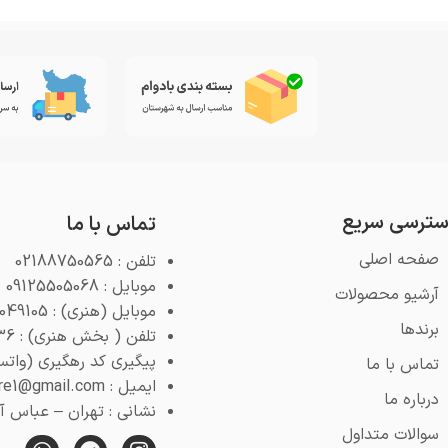
ترسی سریع
تماس با ما
صفحه اصلی
تلفن : 02188750565
موبایل : 09125505068
آرشیو محصولات
موبایل (هنری) : 09125049105
برندها
تلفن ( بخش هنری) : 02188768936
پیگیری کد رهگیری (واتس اپ) : 4
تماس با ما
ایمیل : pooyeshstore1@gmail.com
درباره ما
نشانی : تهران – عباس آباد 
سوالات متداول