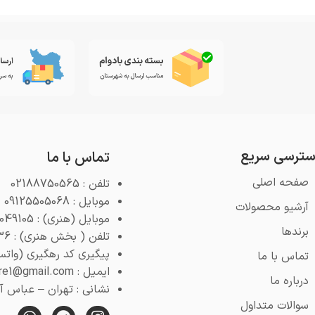
ترسی سریع
تماس با ما
صفحه اصلی
تلفن : 02188750565
موبایل : 09125505068
آرشیو محصولات
موبایل (هنری) : 09125049105
برندها
تلفن ( بخش هنری) : 02188768936
پیگیری کد رهگیری (واتس اپ) : 4
تماس با ما
ایمیل : pooyeshstore1@gmail.com
درباره ما
نشانی : تهران – عباس آباد 
سوالات متداول