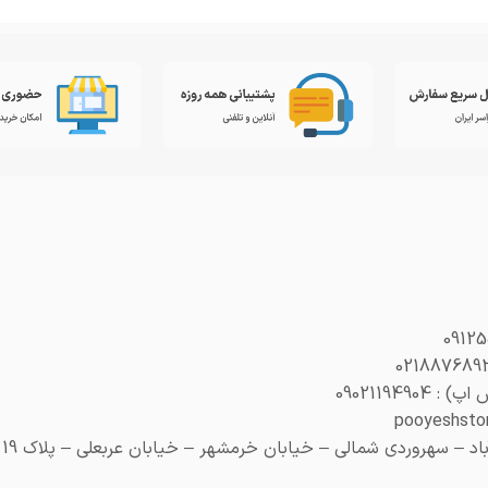
0902119490
– سهروردی شمالی – خیابان خرمشهر – خیابان عربعلی – پلاک 19 (هنری پلاک 29)