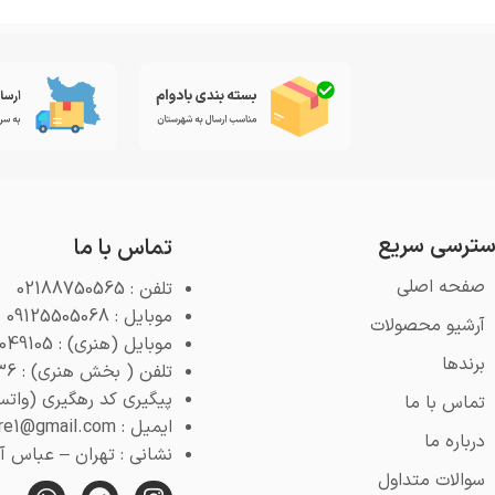
ترسی سریع
تماس با ما
صفحه اصلی
تلفن : 02188750565
موبایل : 09125505068
آرشیو محصولات
موبایل (هنری) : 09125049105
برندها
تلفن ( بخش هنری) : 02188768936
پیگیری کد رهگیری (واتس اپ) : 4
تماس با ما
ایمیل : pooyeshstore1@gmail.com
درباره ما
نشانی : تهران – عباس آباد 
سوالات متداول