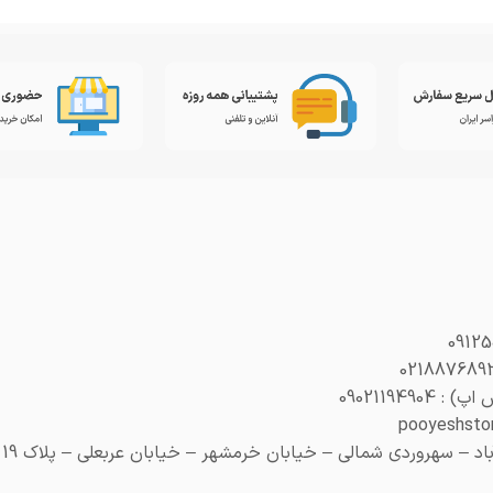
0902119490
– سهروردی شمالی – خیابان خرمشهر – خیابان عربعلی – پلاک 19 (هنری پلاک 29)