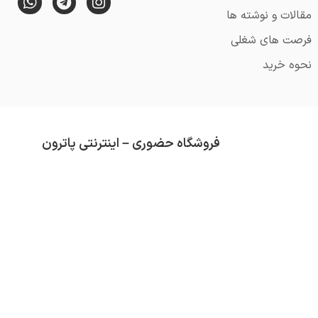
مقالات و نوشته ها
فرصت های شغلی
نحوه خرید
فروشگاه حضوری – اینترنتی پاترون
از قدمت آن می گذرد (تاسیس 1352).
محصولاتی که در فروشگاه پاترون موجود است هم
تلاش ما همواره کسب رضایت مشتری و ارائه کال
دسته بندی های موجود در فروشگاه عبارتند از :
ق
سرگرمی
و …