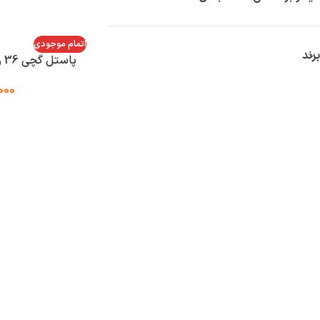
اتمام موجودی
برند
پاستل گچی 36 رنگ مونگیو آبی مدل Soft
000