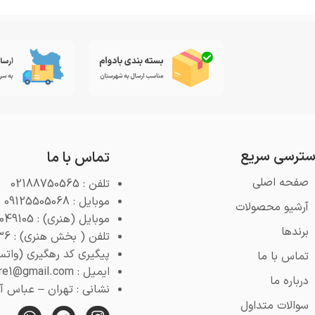
ترسی سریع
تماس با ما
صفحه اصلی
تلفن : 02188750565
موبایل : 09125505068
آرشیو محصولات
موبایل (هنری) : 09125049105
برندها
تلفن ( بخش هنری) : 02188768936
پیگیری کد رهگیری (واتس اپ) : 4
تماس با ما
ایمیل : pooyeshstore1@gmail.com
درباره ما
نشانی : تهران – عباس آباد 
سوالات متداول