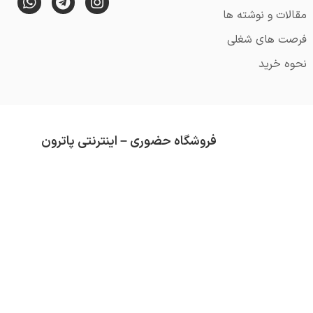
مقالات و نوشته ها
فرصت های شغلی
نحوه خرید
فروشگاه حضوری – اینترنتی پاترون
از قدمت آن می گذرد (تاسیس 1352).
محصولاتی که در فروشگاه پاترون موجود است هم
تلاش ما همواره کسب رضایت مشتری و ارائه کال
دسته بندی های موجود در فروشگاه عبارتند از :
ق
سرگرمی
و …