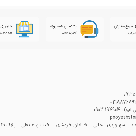
0902119490
– سهروردی شمالی – خیابان خرمشهر – خیابان عربعلی – پلاک 19 (هنری پلاک 29)