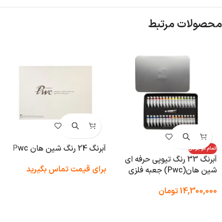
محصولات مرتبط
آبرنگ 24 رنگ شین هان Pwc
اتمام موجودی
آبرنگ 33 رنگ تیوپی حرفه ای
برای قیمت تماس بگیرید
شین هان(Pwc) جعبه فلزی
14,300,000
تومان