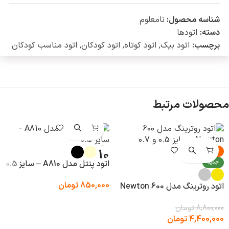
شناسه محصول:
نامعلوم
دسته:
اتود‌ها
برچسب:
اتود بیک
,
اتود کوتاه
,
اتود کودکان
,
اتود مناسب کودکان
محصولات مرتبط
-50%
اتود پنتل مدل A810 – سایز 0.5
جدید
850,000
تومان
اتود روترینگ مدل 600 Newton
8,800,000
تومان
4,400,000
تومان