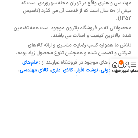
مهندسی و هنری واقع در تهران محله سهروردی است که
بیش از 50 سال است که از قدمت آن می گذرد (تاسیس
1352).
محصولاتی که در فروشگاه پاترون موجود است همه تضمین
شده بالاترین کیفیت و اصالت می باشند.
تلاش ما همواره کسب رضایت مشتری و ارائه کالاهای
شرکتی و تضمین شده و همچنین تنوع محصول زیاد بوده.
دسته بندی های موجود در فروشگاه عبارتند از :
قلم‌های
0
لوکس و کادوئی
،
نوشت افزار
،
کالای اداری
،
کالای مهندسی
،
منو
ساب کاربری من
سبد خرید
خانه
کالای هنری
،
اسباب بازی سرگرمی
و …