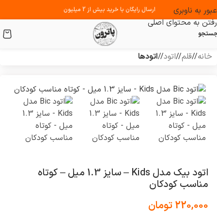
عبور به ناوبری
ارسال رایگان با خرید بیش از 2 میلیون
رفتن به محتوای اصلی
ستجو
خانه
/
قلم
/
اتود
/
اتود‌ها
اتود بیک مدل Kids – سایز 1.3 میل – کوتاه
مناسب کودکان
220,000
تومان