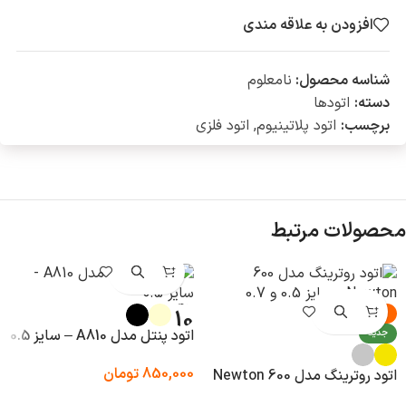
افزودن به علاقه مندی
شناسه محصول:
نامعلوم
دسته:
اتود‌ها
برچسب:
اتود پلاتینیوم
,
اتود فلزی
محصولات مرتبط
-50%
اتود پنتل مدل A810 – سایز 0.5
جدید
850,000
تومان
اتود روترینگ مدل 600 Newton