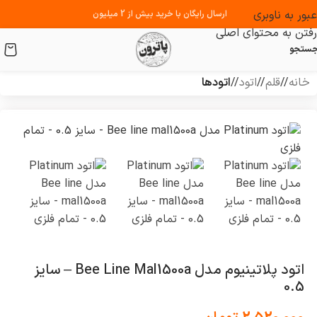
عبور به ناوبری
ارسال رایگان با خرید بیش از 2 میلیون
رفتن به محتوای اصلی
ستجو
خانه
/
قلم
/
اتود
/
اتود‌ها
اتود پلاتینیوم مدل Bee Line Mal1500a – سایز
0.5