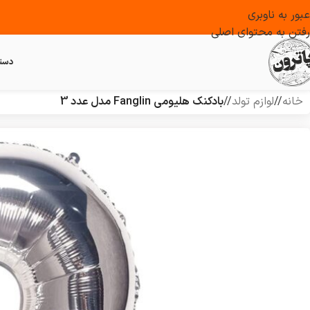
عبور به ناوبری
رفتن به محتوای اصلی
دست
خانه
/
لوازم تولد
/
بادکنک هلیومی Fanglin مدل عدد 3