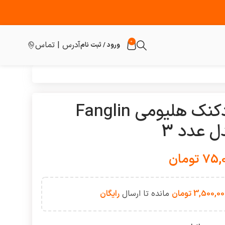
0
آدرس | تماس
ورود / ثبت نام
بادکنک هلیومی Fanglin
ل عدد 3
75,
تومان
3,500,00
تومان
مانده تا ارسال
رایگان