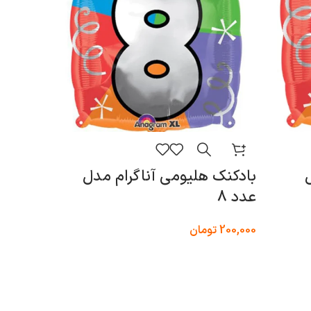
بادکنک هلیومی آناگرام مدل
بادکن
عدد 8
عدد 3
200,000
تومان
200,000