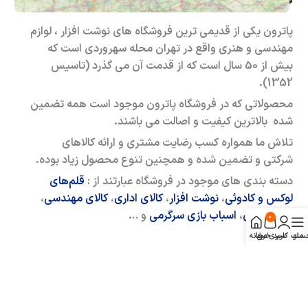
فروشگاه حضوری – اینترنتی پاترون
پاترون یکی از قدیمی ترین فروشگاه های نوشت افزار ، لوازم
مهندسی و هنری واقع در تهران محله سهروردی است که
بیش از 50 سال است که از قدمت آن می گذرد (تاسیس
1352).
محصولاتی که در فروشگاه پاترون موجود است همه تضمین
شده بالاترین کیفیت و اصالت می باشند.
تلاش ما همواره کسب رضایت مشتری و ارائه کالاهای
شرکتی و تضمین شده و همچنین تنوع محصول زیاد بوده.
دسته بندی های موجود در فروشگاه عبارتند از :
قلم‌های
لوکس و کادوئی
،
نوشت افزار
،
کالای اداری
،
کالای مهندسی
،
کالای هنری
،
اسباب بازی سرگرمی
و …
0
منو
ساب کاربری من
سبد خرید
خانه