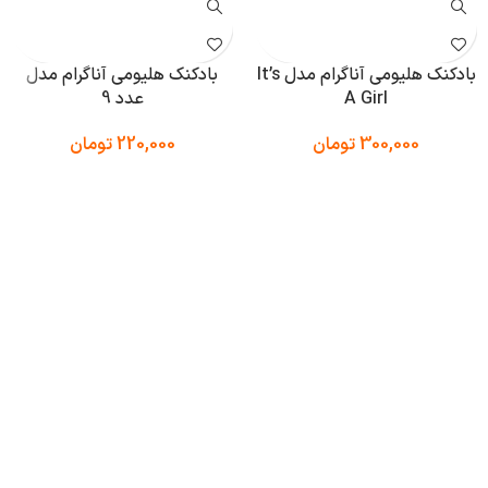
بادکنک هلیومی آناگرام مدل It’s
بادکنک هلیومی آناگرام مدل
A Girl
عدد 9
300,000
تومان
220,000
تومان