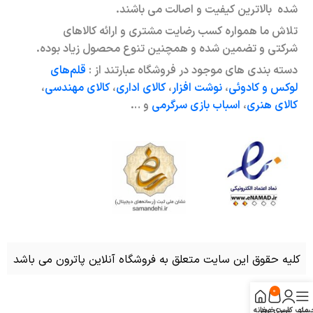
شده بالاترین کیفیت و اصالت می باشند.
تلاش ما همواره کسب رضایت مشتری و ارائه کالاهای
شرکتی و تضمین شده و همچنین تنوع محصول زیاد بوده.
دسته بندی های موجود در فروشگاه عبارتند از :
قلم‌های
لوکس و کادوئی
،
نوشت افزار
،
کالای اداری
،
کالای مهندسی
،
کالای هنری
،
اسباب بازی سرگرمی
و …
کلیه حقوق این سایت متعلق به فروشگاه آنلاین پاترون می باشد
0
منو
ساب کاربری من
سبد خرید
خانه