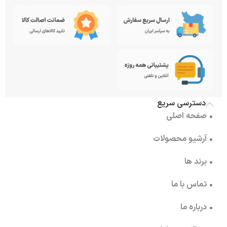
دسترسی سریع
• صفحه اصلی
• آرشیو محصولات
• برند ها
• تماس با ما
• درباره ما