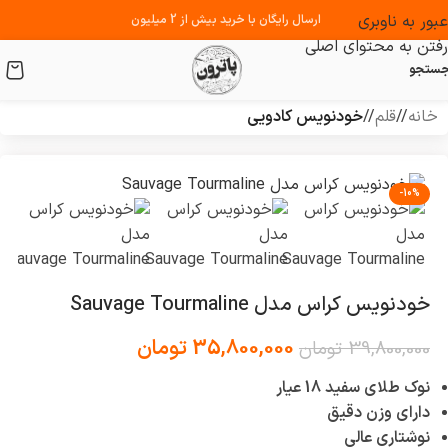
عبور به ناوبری
ارسال رایگان با خرید بیش از 2 میلیون
رفتن به محتوای اصلی
ستجو
خانه
/
قلم
/
خودنویس کادویی
-10%
خودنویس کراس مدل Sauvage Tourmaline
35,800,000
تومان
39,800,000
تومان
نوک طلای سفید 18 عیار
دارای وزن دقیق
نوشتاری عالی