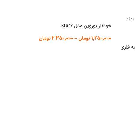
خودکار یوروپن مدل Stark
1,250,000
تومان
–
2,350,000
تومان
-5%
نوک روکش ط
7,500,000