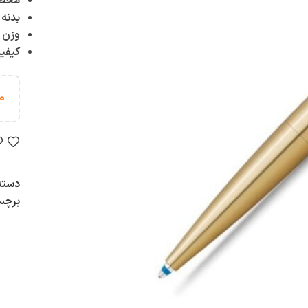
محصو
بدنه 
وزن س
کیفیت
0
دسته
برچس