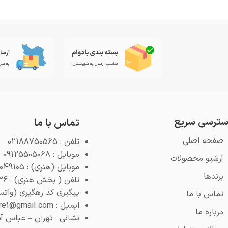
ترسی سریع
تماس با ما
صفحه اصلی
تلفن : 02188750565
موبایل : 09125505068
آرشیو محصولات
موبایل (هنری) : 09125049105
برندها
تلفن ( بخش هنری) : 02188768936
پیگیری کد رهگیری (واتس اپ) : 4
تماس با ما
ایمیل : pooyeshstore1@gmail.com
درباره ما
نشانی : تهران – عباس آباد –