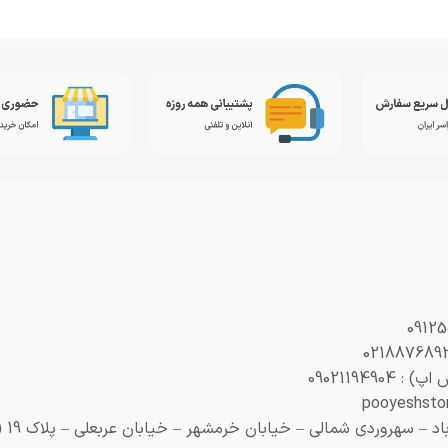
0902119490
 سهروردی شمالی – خیابان خرمشهر – خیابان عربعلی – پلاک 19 (هنری پلاک 29)