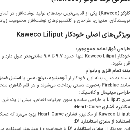
کاوکو (Kaweco)
یکی از قدیمی‌ترین برندهای تولید نوشت‌افزار در آلم
نویسندگان، مدیران، طراحان و کلکسیونرهای نوشت‌افزار محبوبیت زیاد
ویژگی‌های اصلی خودکار Kaweco Liliput
طراحی فوق‌العاده جمع‌وجور:
خودکار Kaweco Liliput
تنها حدود
9.7 تا 9.8 سانتی‌متر
طول دارد و ی
قرار بگیرد.
بدنه تمام فلزی و بادوام:
بسته به مدل، بدنه این خودکار از
آلومینیوم، برنج، مس یا استیل ضدز
مانند
Fireblue
به‌صورت دستی پرداخت می‌شوند و هر قلم ظاهری منحصر
طراحی مینیمال و کلاسیک:
سری
Liliput
با طراحی ساده و بدون جزئیات اضافی، بیش از یک قرن 
مکانیزم فشاری Heart-Curve:
Kaweco Liliput
از مکانیزم فشاری
Heart-Curve
بهره می‌برد که عملک
استفاده از مغزی استاندارد D1:
این خودکار از
مغزی استاندارد D1
با ضخامت 1.0 میلی‌متر استفاده می‌کند که به‌راحتی قابل تعویض است و در رنگ‌ها و ضخامت‌های مختلف نیز در دسترس قرار دارد.