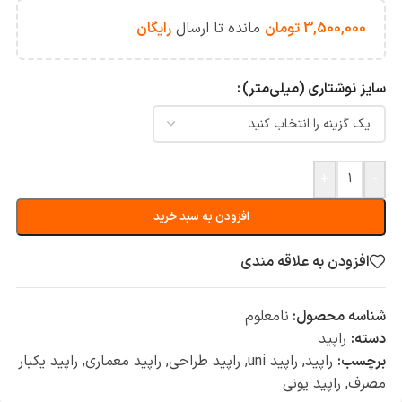
3,500,000
تومان
مانده تا ارسال
رایگان
سایز نوشتاری (میلی‌متر)
+
-
افزودن به سبد خرید
افزودن به علاقه مندی
شناسه محصول:
نامعلوم
دسته:
راپید
برچسب:
راپید
,
راپید uni
,
راپید طراحی
,
راپید معماری
,
راپید یکبار
مصرف
,
راپید یونی