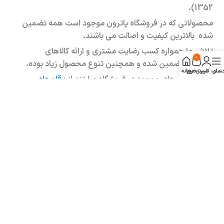
1352).
محصولاتی که در فروشگاه پاترون موجود است همه تضمین
شده بالاترین کیفیت و اصالت می باشند.
تلاش ما همواره کسب رضایت مشتری و ارائه کالاهای
0
شرکتی و تضمین شده و همچنین تنوع محصول زیاد بوده.
منو
ساب کاربری من
سبد خرید
خانه
دسته بندی های موجود در فروشگاه عبارتند از :
قلم‌های
لوکس و کادوئی
،
نوشت افزار
،
کالای اداری
،
کالای مهندسی
،
کالای هنری
،
اسباب بازی سرگرمی
و …
کلیه حقوق این سایت متعلق به فروشگاه آنلاین پاترون می باشد