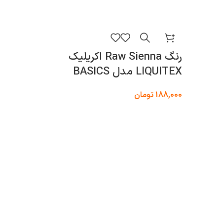
رنگ Raw Sienna اکریلیک
LIQUITEX م
LIQUITEX مدل BASICS
188,000
188,000
تومان