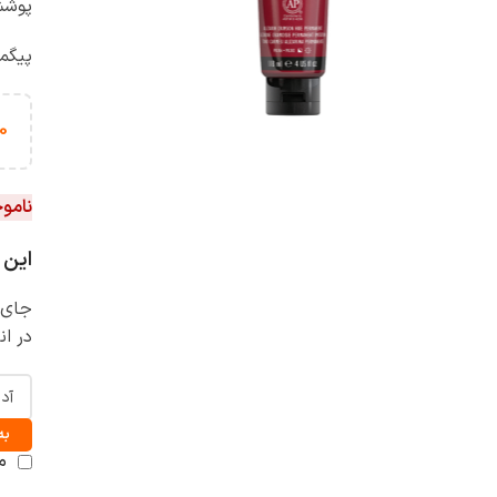
پوشش
پیگم
0
نامو
این 
جای ن
در ان
به
م