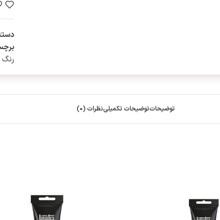
دسته
برچس
رنگ تیو
توضیحات
توضیحات تکمیلی
نظرات (0)