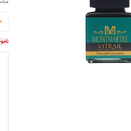
مناس
0
نامو