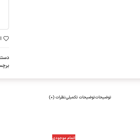
ا
دسته
برچس
توضیحات
توضیحات تکمیلی
نظرات (0)
اتمام موجودی