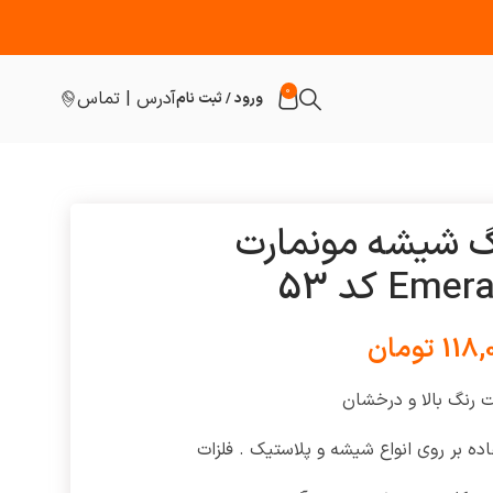
0
آدرس | تماس
ورود / ثبت نام
گ شیشه مونمارت
Emer کد 53
118,
تومان
 رنگ بالا و درخشان
ده بر روی انواع شیشه و پلاستیک . فلزات