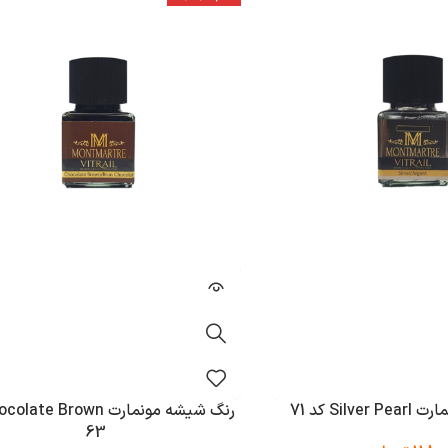
Sil کد 71
63