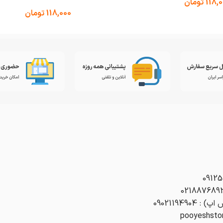
118,
تومان
118,000
تومان
0902119490