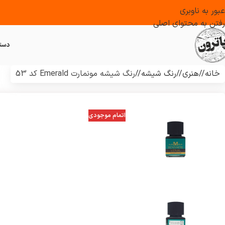
عبور به ناوبری
رفتن به محتوای اصلی
دست
خانه
/
هنری
/
رنگ شیشه
/
رنگ شیشه مونمارت Emerald کد 53
اتمام موجودی