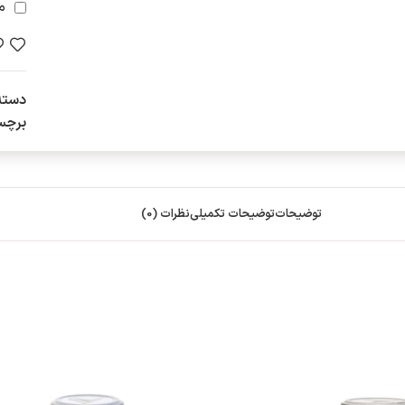
م
دسته
برچس
توضیحات
توضیحات تکمیلی
نظرات (0)