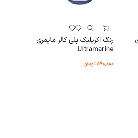
ی
رنگ اکریلیک پلی کالر مایمری
رنگ اک
Violet
Ultramarine
890,000
تومان
890,000