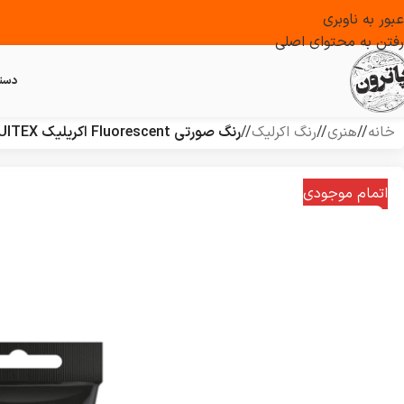
عبور به ناوبری
رفتن به محتوای اصلی
دست
خانه
/
هنری
/
رنگ اکرلیک
/
رنگ صورتی Fluorescent اکریلیک LIQUITEX مدل BASICS
اتمام موجودی