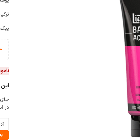
پوشش
ترکی
پیگم
0
نامو
این 
جای ن
در ان
به