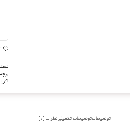
ا
دسته
برچس
آکریل
توضیحات
توضیحات تکمیلی
نظرات (0)