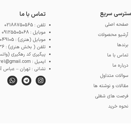
ترسی سریع
تماس با ما
صفحه اصلی
تلفن : 02188750565
موبایل : 09125505068
آرشیو محصولات
موبایل (هنری) : 09125049105
برندها
تلفن ( بخش هنری) : 02188768936
پیگیری کد رهگیری (واتس اپ) : 4
تماس با ما
ایمیل : pooyeshstore1@gmail.com
درباره ما
نشانی : تهران – عباس آباد –
سوالات متداول
مقالات و نوشته ها
فرصت های شغلی
نحوه خرید