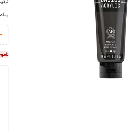
ترکی
پیگم
0
نامو