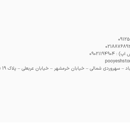
0902119490
 سهروردی شمالی – خیابان خرمشهر – خیابان عربعلی – پلاک 19 (هنری پلاک 29)