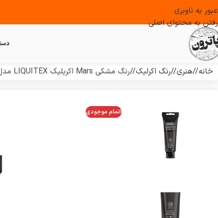
عبور به ناوبری
رفتن به محتوای اصلی
دست
خانه
/
هنری
/
رنگ اکرلیک
/
رنگ مشکی Mars اکریلیک LIQUITEX مدل BASICS
اتمام موجودی