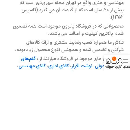
مهندسی و هنری واقع در تهران محله سهروردی است که
بیش از 50 سال است که از قدمت آن می گذرد (تاسیس
1352).
محصولاتی که در فروشگاه پاترون موجود است همه تضمین
شده بالاترین کیفیت و اصالت می باشند.
تلاش ما همواره کسب رضایت مشتری و ارائه کالاهای
شرکتی و تضمین شده و همچنین تنوع محصول زیاد بوده.
دسته بندی های موجود در فروشگاه عبارتند از :
قلم‌های
0
لوکس و کادوئی
،
نوشت افزار
،
کالای اداری
،
کالای مهندسی
،
منو
ساب کاربری من
سبد خرید
خانه
کالای هنری
،
اسباب بازی سرگرمی
و …