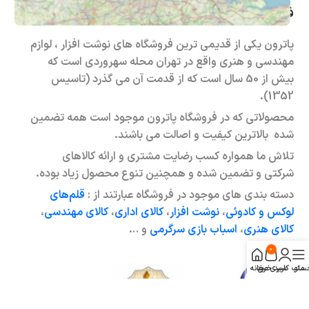
فروشگاه حضوری – اینترنتی پاترون
پاترون یکی از قدیمی ترین فروشگاه های نوشت افزار ، لوازم
مهندسی و هنری واقع در تهران محله سهروردی است که
بیش از 50 سال است که از قدمت آن می گذرد (تاسیس
1352).
محصولاتی که در فروشگاه پاترون موجود است همه تضمین
شده بالاترین کیفیت و اصالت می باشند.
تلاش ما همواره کسب رضایت مشتری و ارائه کالاهای
شرکتی و تضمین شده و همچنین تنوع محصول زیاد بوده.
دسته بندی های موجود در فروشگاه عبارتند از :
قلم‌های
لوکس و کادوئی
،
نوشت افزار
،
کالای اداری
،
کالای مهندسی
،
کالای هنری
،
اسباب بازی سرگرمی
و …
0
منو
ساب کاربری من
سبد خرید
خانه