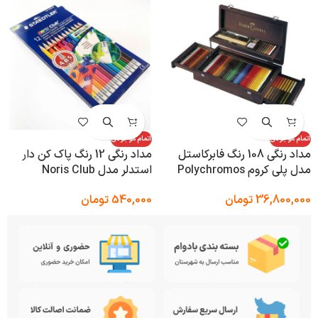
اتمام موجودی
اتمام موجودی
مداد رنگی 108 رنگ فابرکاستل
مداد رنگی 12 رنگ پاک کن دار
مدل پلی کروم Polychromos
استدلر مدل Noris Club
36,800,000
تومان
540,000
تومان