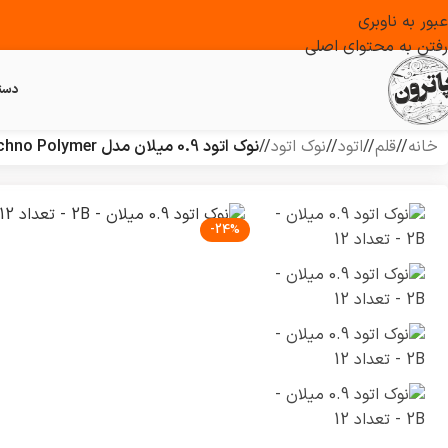
عبور به ناوبری
رفتن به محتوای اصلی
دست
خانه
/
قلم
/
اتود
/
نوک اتود
/
نوک اتود 0.9 میلان مدل Techno Polymer – درجه 2B – تعداد 12
-24%