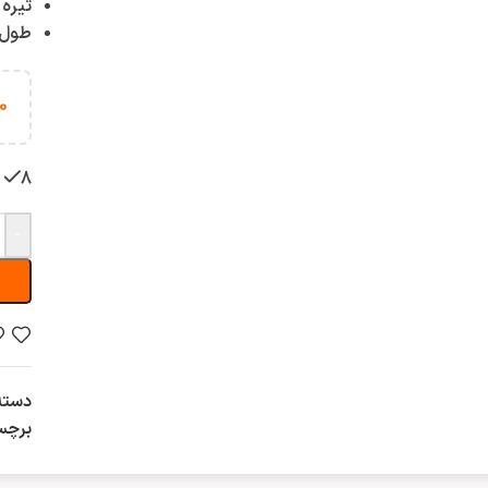
تیره ت
طول نوک 6
0
8 عدد در انبار
-
دسته
برچس