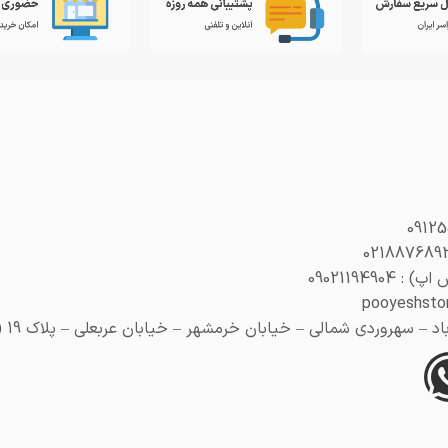
0902119490
 سهروردی شمالی – خیابان خرمشهر – خیابان عربعلی – پلاک 19 (هنری پلاک 29)