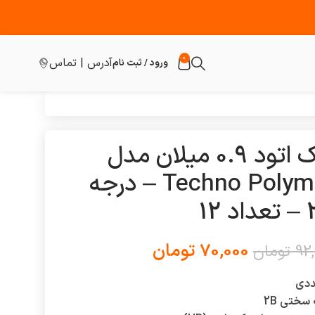
0
آدرس | تماس
ورود / ثبت نام
نوک اتود 0.9 میلان مدل
Techno Polymer – درجه
 12
70,000
تومان
92
تومان
سختی 2B