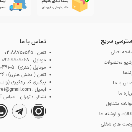
ترسی سریع
تماس با ما
فحه اصلی
تلفن : 02188750565
موبایل : 09125505068
رشیو محصولات
موبایل (هنری) : 09125049105
ندها
تلفن ( بخش هنری) : 02188768936
پیگیری کد رهگیری (واتس اپ) : 4
اس با ما
ایمیل : pooyeshstore1@gmail.com
باره ما
نشانی : تهران – عباس آباد –
الات متداول
الات و نوشته ها
رصت های شغلی