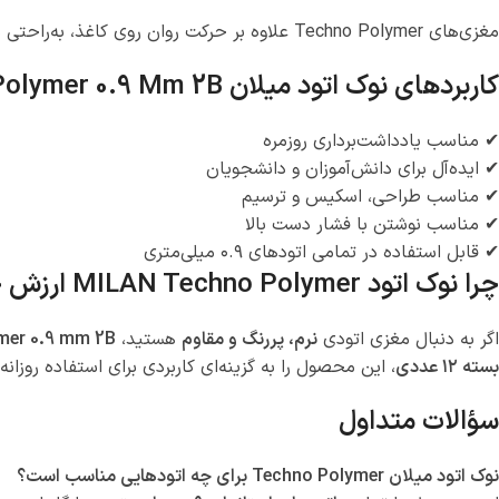
مغزی‌های Techno Polymer علاوه بر حرکت روان روی کاغذ، به‌راحتی با پاک‌کن پاک می‌شوند و اثری تمیز از خود به جا می‌گذارند.
کاربردهای نوک اتود میلان Techno Polymer 0.9 Mm 2B
✔ مناسب یادداشت‌برداری روزمره
✔ ایده‌آل برای دانش‌آموزان و دانشجویان
✔ مناسب طراحی، اسکیس و ترسیم
✔ مناسب نوشتن با فشار دست بالا
✔ قابل استفاده در تمامی اتودهای ۰.۹ میلی‌متری
چرا نوک اتود MILAN Techno Polymer ارزش خرید دارد؟
اگر به دنبال مغزی اتودی
نرم، پررنگ و مقاوم
هستید،
mer 0.9 mm 2B
بسته ۱۲ عددی
، این محصول را به گزینه‌ای کاربردی برای استفاده روزان
سؤالات متداول
نوک اتود میلان Techno Polymer برای چه اتودهایی مناسب است؟