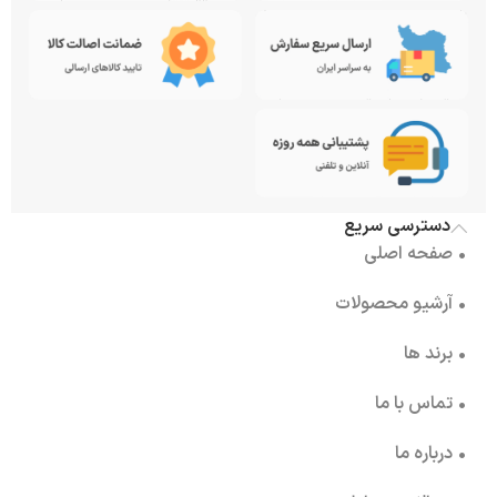
دسترسی سریع
• صفحه اصلی
• آرشیو محصولات
• برند ها
• تماس با ما
• درباره ما