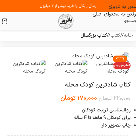
عبور به ناوبری
ارسال رایگان با خرید بیش از 2 میلیون
رفتن به محتوای اصلی
ستجو
خانه
/
کتاب
/
کتاب بزرگسال
-23%
اتمام موجودی
کتاب شادترین کودک محله
170,000
تومان
220,000
تومان
روانشناسی تربیت کودکان
برای کودکان 9 ماهه تا 4 ساله
چاپ تصویر دار