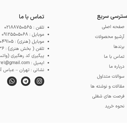
ترسی سریع
تماس با ما
صفحه اصلی
تلفن : 02188750565
موبایل : 09125505068
آرشیو محصولات
موبایل (هنری) : 09125049105
برندها
تلفن ( بخش هنری) : 02188768936
پیگیری کد رهگیری (واتس اپ) : 4
تماس با ما
ایمیل : pooyeshstore1@gmail.com
درباره ما
نشانی : تهران – عباس آباد –
سوالات متداول
مقالات و نوشته ها
فرصت های شغلی
نحوه خرید