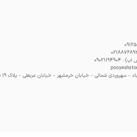
0902119490
 سهروردی شمالی – خیابان خرمشهر – خیابان عربعلی – پلاک 19 (هنری پلاک 29)