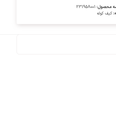
ه محصول:
231958001
:
کیف کوله