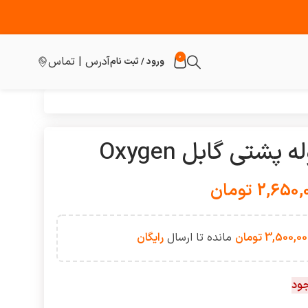
0
آدرس | تماس
ورود / ثبت نام
ه پشتی گابل Oxygen
2,650,
تومان
3,500,00
تومان
مانده تا ارسال
رایگان
جود