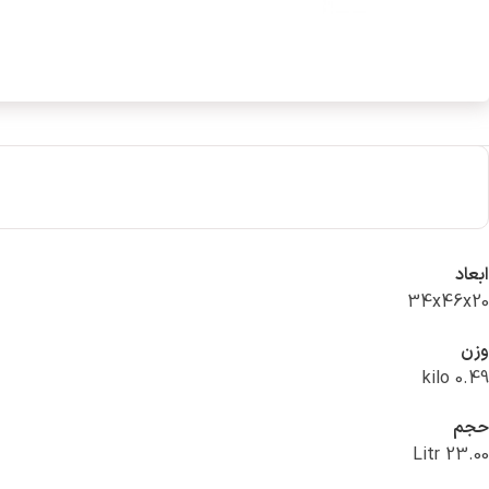
ابعاد
34x46x20
وزن
0.49 kilo
حجم
23.00 Litr