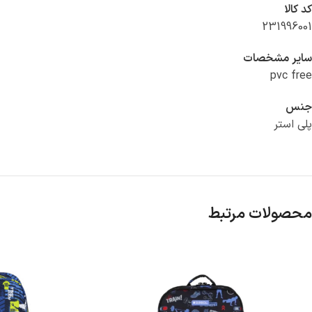
کد کالا
231996001
ساير مشخصات
pvc free
جنس
پلی استر
محصولات مرتبط