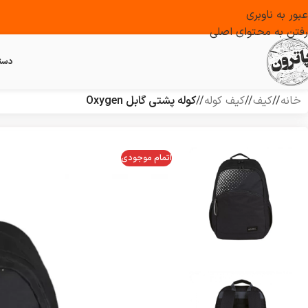
عبور به ناوبری
رفتن به محتوای اصلی
دست
خانه
/
کیف
/
کیف کوله
/
کوله پشتی گابل Oxygen
اتمام موجودی