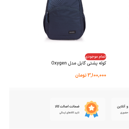
اتمام موجودی
اتمام مو
کوله پشتی گابل مدل Oxygen
کوله پشتی
3,100,000
تومان
360,000