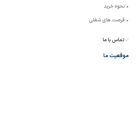
• نحوه خرید
• فرصت های شغلی
تماس با ما
موقعیت ما